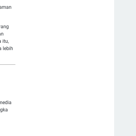
laman
yang
an
itu,
 lebih
media
ngka