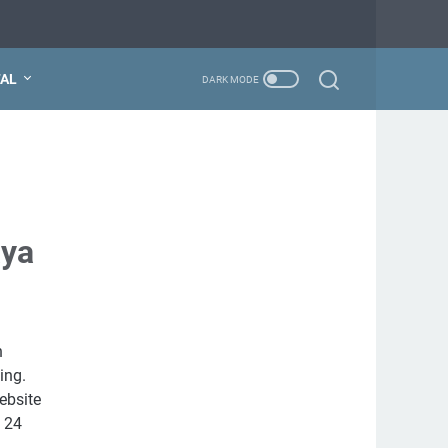
TAL
aya
n
ing.
ebsite
 24