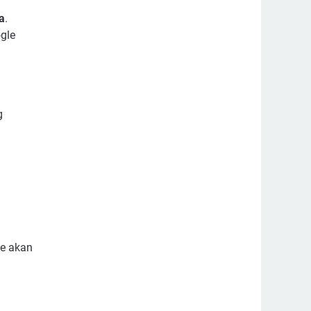
a
.
gle
g
le akan