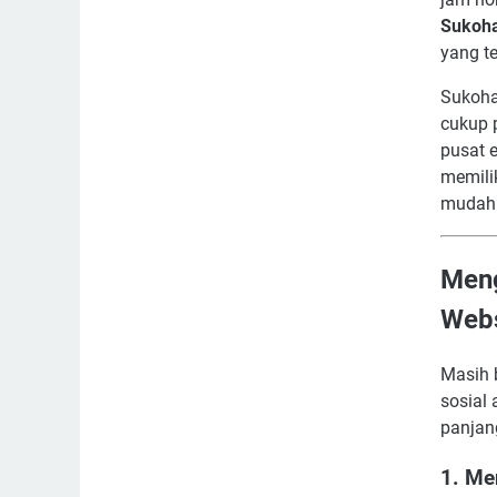
Sukoha
yang te
Sukoha
cukup 
pusat 
memilik
mudah 
Meng
Webs
Masih 
sosial
panjang
1. Me