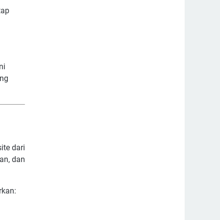
tap
ni
ng
te dari
an, dan
rkan: