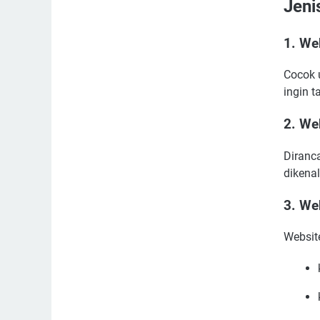
Jeni
1. We
Cocok u
ingin t
2. W
Diranc
dikena
3. We
Websit