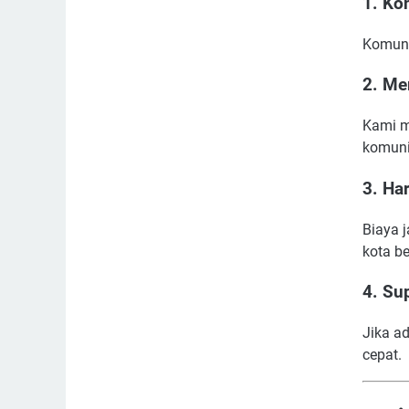
1. Ko
Komunik
2. Me
Kami m
komunik
3. Ha
Biaya 
kota be
4. Su
Jika a
cepat.