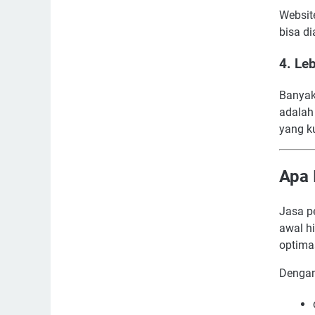
Website
bisa d
4. Le
Banyak 
adalah
yang k
Apa 
Jasa p
awal h
optima
Dengan