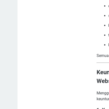
Semua 
Keu
Webs
Menggu
keuntu