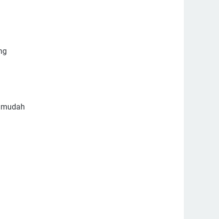
ng
a mudah