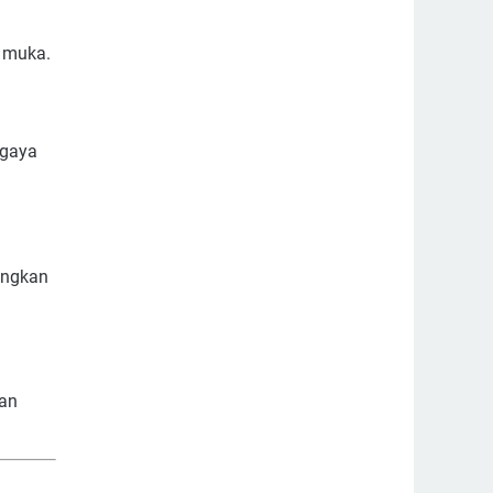
p muka.
 gaya
ingkan
gan