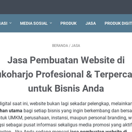
ASI
MEDIA SOSIAL
PRODUK
JASA
PRODUK DIGI
BERANDA
/
JASA
Jasa Pembuatan Website di
koharjo Profesional & Terperc
untuk Bisnis Anda
digital saat ini, website bukan lagi sekadar pelengkap, melainka
han utama
bagi setiap bisnis yang ingin berkembang dan bersa
ntuk UMKM, perusahaan, instansi, maupun personal branding, w
gsi sebagai pusat informasi sekaligus media promosi yang aktif
nstop. Jika Anda sedang mencari
jasa pembuatan website di