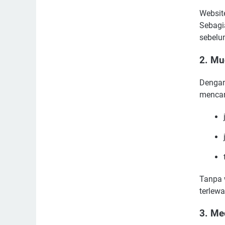
Websit
Sebagi
sebelu
2. Mu
Dengan
mencar
Tanpa 
terlewa
3. Me