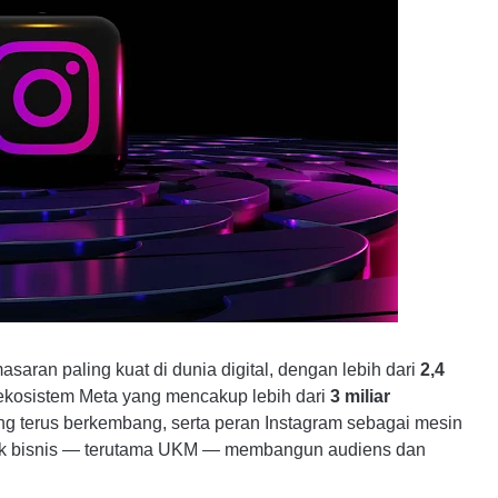
asaran paling kuat di dunia digital, dengan lebih dari
2,4
kosistem Meta yang mencakup lebih dari
3 miliar
yang terus berkembang, serta peran Instagram sebagai mesin
ntuk bisnis — terutama UKM — membangun audiens dan